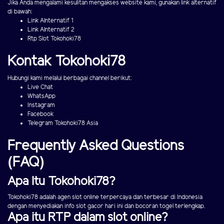
Jika Anda mengalami kesulitan mengakses website kami, gunakan link alternatif
di bawah:
Link Alnternatif 1
Link Alnternatif 2
Rtp Slot Tokohoki78
Kontak Tokohoki78
Hubungi kami melalui berbagai channel berikut:
Live Chat
WhatsApp
Instagram
Facebook
Telegram Tokohoki78 Asia
Frequently Asked Questions
(FAQ)
Apa Itu Tokohoki78?
Tokohoki78 adalah agen slot online terpercaya dan terbesar di Indonesia
dengan menyediakan info slot gacor hari ini dan bocoran togel terlengkap.
Apa itu RTP dalam slot online?